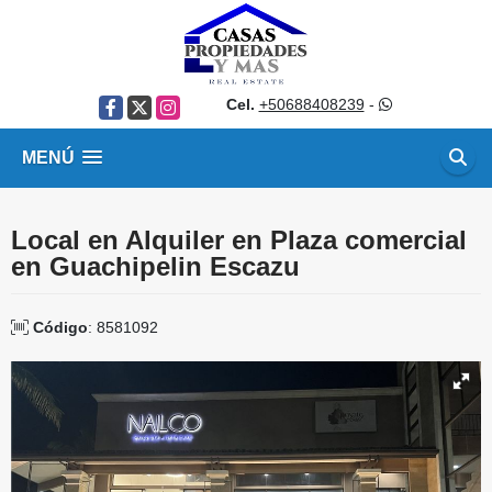
Cel.
+50688408239
-
Facebook
X
Instagram
MENÚ
Local en Alquiler en Plaza comercial
en Guachipelin Escazu
Código
: 8581092